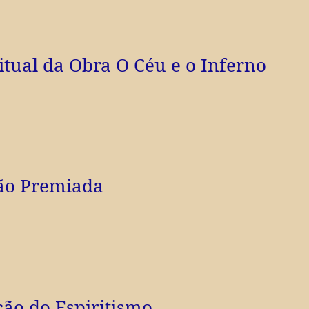
itual da Obra O Céu e o Inferno
ção Premiada
ição do Espiritismo