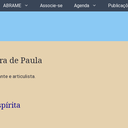
ABRAME
Associe-se
Agenda
Publicaç
ra de Paula
nte e articulista.
pírita