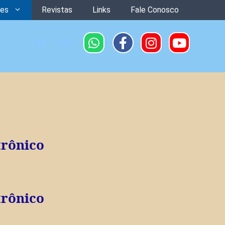
ões
Revistas
Links
Fale Conosco
trônico
trônico