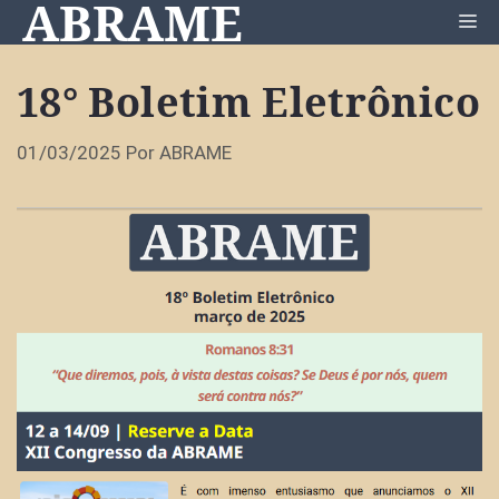
ABRAME
Pular
Me
para
o
18° Boletim Eletrônico
conteúdo
01/03/2025
Por
ABRAME