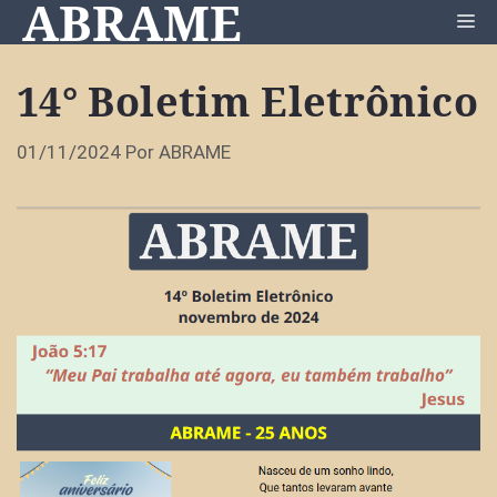
ABRAME
Pular
Me
para
o
14° Boletim Eletrônico
conteúdo
01/11/2024
Por
ABRAME