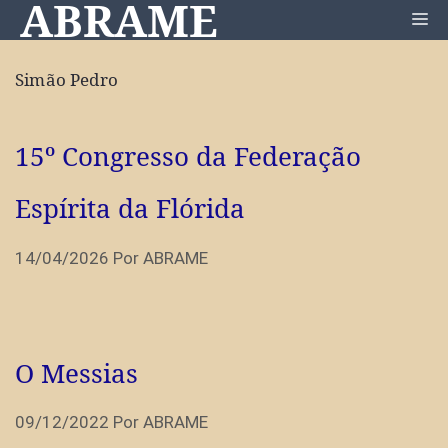
ABRAME
Pular
Me
para
o
Simão Pedro
conteúdo
15º Congresso da Federação
Espírita da Flórida
14/04/2026
Por
ABRAME
O Messias
09/12/2022
Por
ABRAME