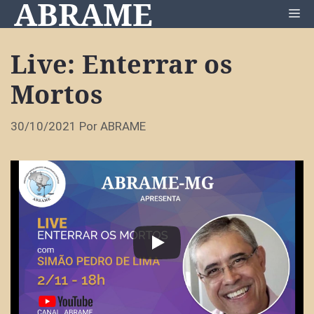
ABRAME
Pular
Me
para
o
Live: Enterrar os
conteúdo
Mortos
30/10/2021
Por
ABRAME