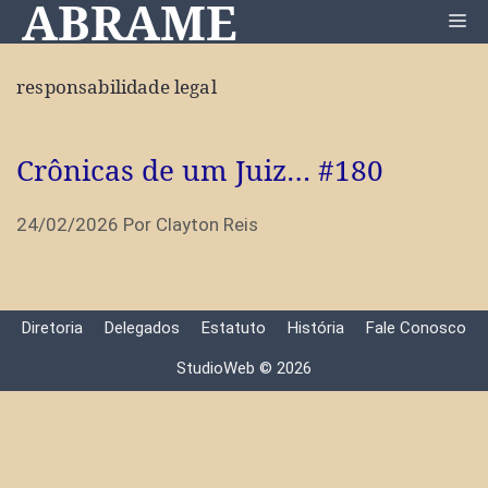
ABRAME
Pular
Me
para
o
responsabilidade legal
conteúdo
Crônicas de um Juiz… #180
24/02/2026
Por
Clayton Reis
Diretoria
Delegados
Estatuto
História
Fale Conosco
StudioWeb © 2026