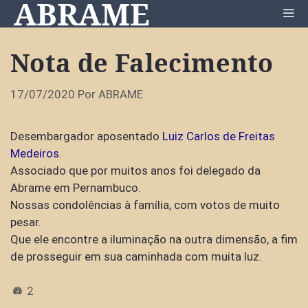
ABRAME
Pular
Me
para
o
Nota de Falecimento
conteúdo
17/07/2020
Por
ABRAME
Desembargador aposentado
Luiz Carlos de Freitas
Medeiros
.
Associado que por muitos anos foi delegado da
Abrame em Pernambuco.
Nossas condolências à família, com votos de muito
pesar.
Que ele encontre a iluminação na outra dimensão, a fim
de prosseguir em sua caminhada com muita luz.
2