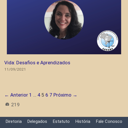
Vida: Desafios e Aprendizados
11/09/2021
← Anterior
1
…
4
5
6
7
Próximo →
219
Diretoria
Delegados
Estatuto
História
Fale Conosco