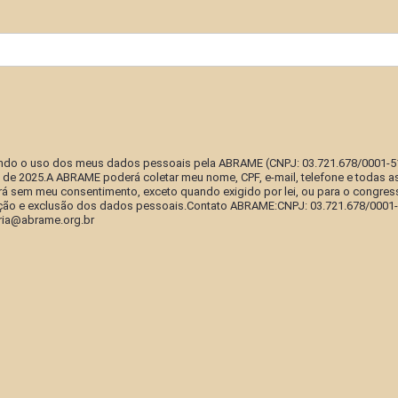
do o uso dos meus dados pessoais pela ABRAME (CNPJ: 03.721.678/0001-51),
e 2025.A ABRAME poderá coletar meu nome, CPF, e-mail, telefone e todas as
 sem meu consentimento, exceto quando exigido por lei, ou para o congress
eção e exclusão dos dados pessoais.Contato ABRAME:CNPJ: 03.721.678/0001-5
aria@abrame.org.br