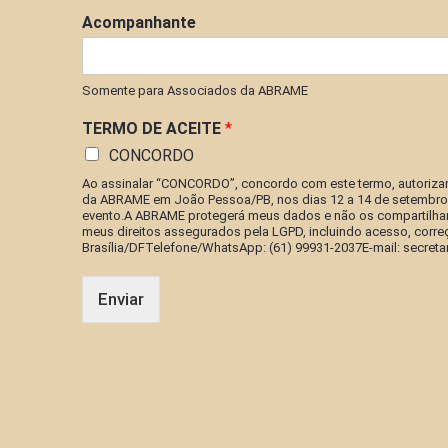
Acompanhante
Somente para Associados da ABRAME
TERMO DE ACEITE
*
CONCORDO
Ao assinalar “CONCORDO”, concordo com este termo, autorizan
da ABRAME em João Pessoa/PB, nos dias 12 a 14 de setembro d
evento.A ABRAME protegerá meus dados e não os compartilhará
meus direitos assegurados pela LGPD, incluindo acesso, corr
Brasília/DFTelefone/WhatsApp: (61) 99931-2037E-mail: secret
Enviar