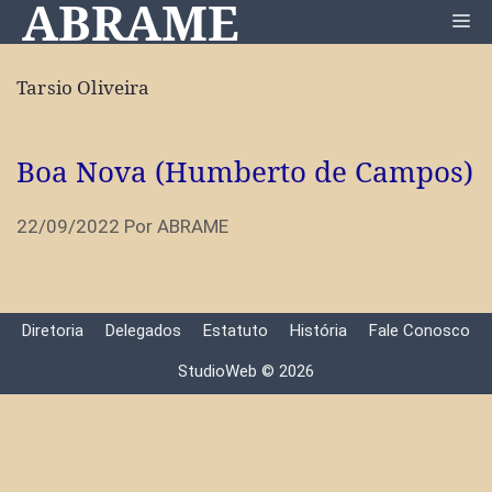
ABRAME
Pular
Me
para
o
Tarsio Oliveira
conteúdo
Boa Nova (Humberto de Campos)
22/09/2022
Por
ABRAME
Diretoria
Delegados
Estatuto
História
Fale Conosco
StudioWeb © 2026