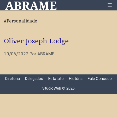
ABRAME
Pular
Me
para
o
#Personalidade
conteúdo
Oliver Joseph Lodge
10/06/2022
Por
ABRAME
Diretoria
Delegados
Estatuto
História
Fale Conosco
StudioWeb © 2026