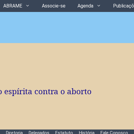
ABRAME
Associe-se
Agenda
Publicaç
o espírita contra o aborto
Diretoria
Delegados
Estatuto
História
Fale Conosco