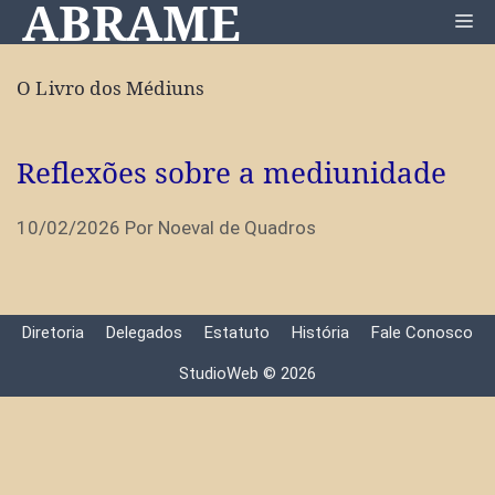
ABRAME
Pular
Me
para
o
O Livro dos Médiuns
conteúdo
Reflexões sobre a mediunidade
10/02/2026
Por
Noeval de Quadros
Diretoria
Delegados
Estatuto
História
Fale Conosco
StudioWeb © 2026