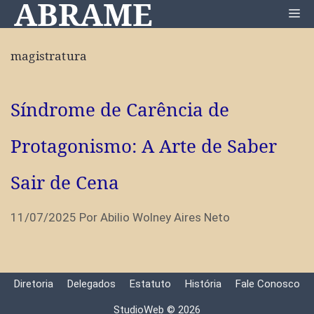
ABRAME
Pular
Me
para
o
magistratura
conteúdo
Síndrome de Carência de
Protagonismo: A Arte de Saber
Sair de Cena
11/07/2025
Por
Abilio Wolney Aires Neto
Diretoria
Delegados
Estatuto
História
Fale Conosco
StudioWeb © 2026