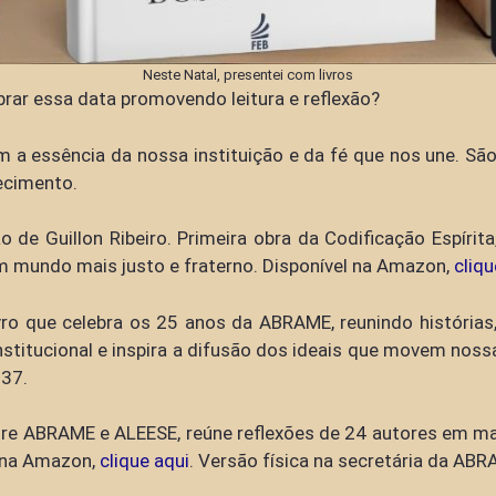
Neste Natal, presentei com livros
brar essa data promovendo leitura e reflexão?
a essência da nossa instituição e da fé que nos une. São 
ecimento.
 de Guillon Ribeiro. Primeira obra da Codificação Espírit
um mundo mais justo e fraterno. Disponível na Amazon,
cliqu
vro que celebra os 25 anos da ABRAME, reunindo história
titucional e inspira a difusão dos ideais que movem nossa
37.
tre ABRAME e ALEESE, reúne reflexões de 24 autores em ma
l na Amazon,
clique aqui
. Versão física na secretária da A