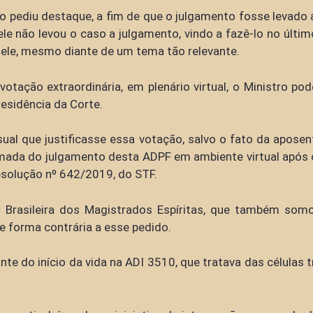
o pediu destaque, a fim de que o julgamento fosse levado a
e não levou o caso a julgamento, vindo a fazê-lo no últim
o dele, mesmo diante de um tema tão relevante.
votação extraordinária, em plenário virtual, o Ministro p
residência da Corte.
sual que justificasse essa votação, salvo o fato da apose
etomada do julgamento desta ADPF em ambiente virtual após
 Resolução nº 642/2019, do STF.
rasileira dos Magistrados Espíritas, que também somos
de forma contrária a esse pedido.
te do início da vida na ADI 3510, que tratava das células 