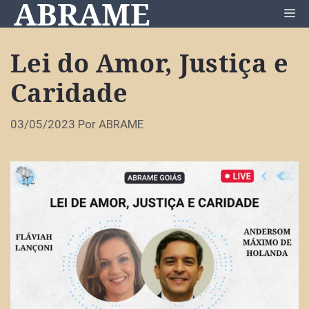
ABRAME
Pular
Me
para
o
Lei do Amor, Justiça e
conteúdo
Caridade
03/05/2023
Por
ABRAME