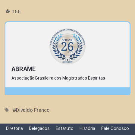
166
ABRAME
Associação Brasileira dos Magistrados Espíritas
Tags
#Divaldo Franco
Diretoria
Delegados
Estatuto
História
Fale Conosco