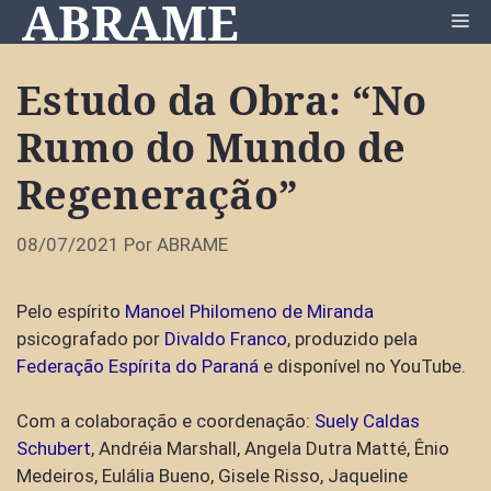
ABRAME
Pular
Me
para
o
Estudo da Obra: “No
conteúdo
Rumo do Mundo de
Regeneração”
08/07/2021
Por
ABRAME
Pelo espírito
Manoel Philomeno de Miranda
psicografado por
Divaldo Franco
, produzido pela
Federação Espírita do Paraná
e disponível no YouTube.
Com a colaboração e coordenação:
Suely Caldas
Schubert
, Andréia Marshall, Angela Dutra Matté, Ênio
Medeiros, Eulália Bueno, Gisele Risso, Jaqueline