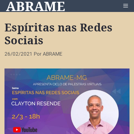
ABRAME
Pular
Me
para
o
Espíritas nas Redes
conteúdo
Sociais
26/02/2021
Por
ABRAME