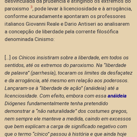
desvinculada da prudência e atingindo os extremos do
3
paroxismo
, pode levar à licenciosidade e à arrogância,
conforme acuradamente apontaram os professores
italianos Giovanni Reale e Dario Antiseri ao analisarem
a concepção de liberdade pela corrente filosófica
denominada Cinismo:
[…]
os Cínicos insistiram sobre a liberdade, em todos os
sentidos, até os extremos do paroxismo. Na “liberdade
de palavra” (parrhesía), tocaram os limites da desfaçatez
e da arrogância, até mesmo em relação aos poderosos.
Lançaram-se à “liberdade de ação” (anáideia) até a
licenciosidade. Com efeito, embora com essa
anáideia
Diógenes fundamentalmente tenha pretendido
demonstrar a “não naturalidade” dos costumes gregos,
nem sempre ele manteve a medida, caindo em excessos
que bem explicam a carga de significado negativo com
que o termo “cínico” passou à história e que ainda hoje