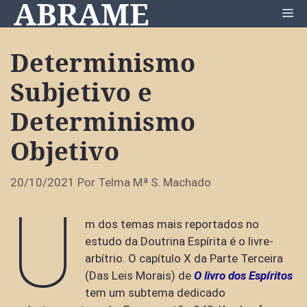
ABRAME
Pular
Me
para
o
Determinismo
conteúdo
Subjetivo e
Determinismo
Objetivo
20/10/2021
Por
Telma Mª S. Machado
U
m dos temas mais reportados no
estudo da Doutrina Espírita é o livre-
arbítrio. O capítulo X da Parte Terceira
(Das Leis Morais) de
O livro dos Espíritos
tem um subtema dedicado