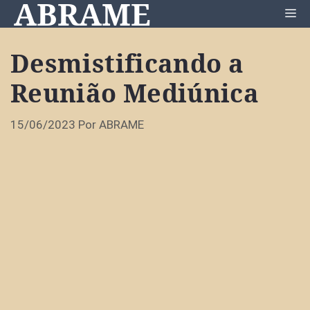
ABRAME
Pular
Me
para
o
Desmistificando a
conteúdo
Reunião Mediúnica
15/06/2023
Por
ABRAME