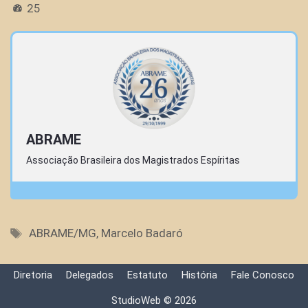
25
ABRAME
Associação Brasileira dos Magistrados Espíritas
Tags
ABRAME/MG
,
Marcelo Badaró
Diretoria
Delegados
Estatuto
História
Fale Conosco
StudioWeb © 2026