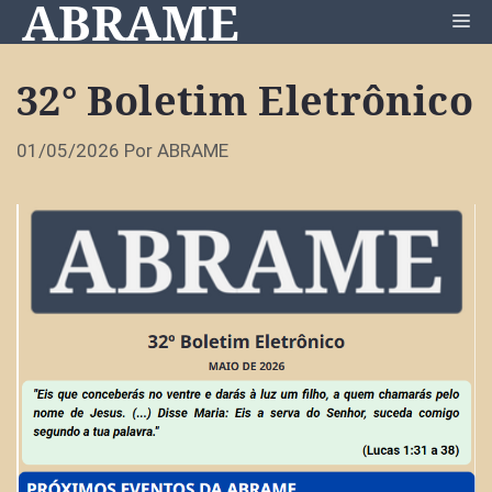
ABRAME
Pular
Me
para
o
32° Boletim Eletrônico
conteúdo
01/05/2026
Por
ABRAME