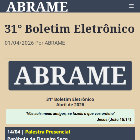
ABRAME
Pular
Me
para
o
31° Boletim Eletrônico
conteúdo
01/04/2026
Por
ABRAME